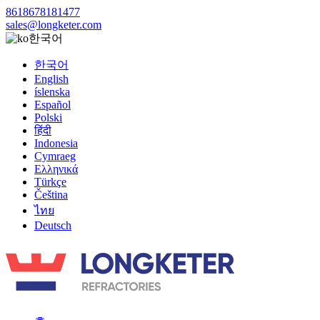
8618678181477
sales@longketer.com
한국어
한국어
English
íslenska
Español
Polski
हिंदी
Indonesia
Cymraeg
Ελληνικά
Türkçe
Čeština
ไทย
Deutsch