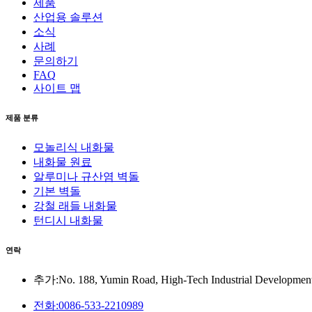
제품
산업용 솔루션
소식
사례
문의하기
FAQ
사이트 맵
제품 분류
모놀리식 내화물
내화물 원료
알루미나 규산염 벽돌
기본 벽돌
강철 래들 내화물
턴디시 내화물
연락
추가:No. 188, Yumin Road, High-Tech Industrial Development
전화:0086-533-2210989