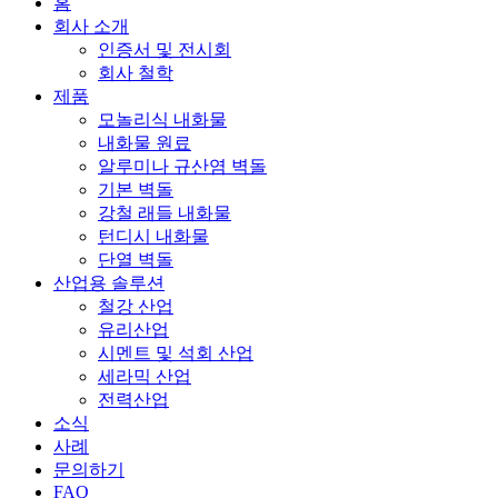
홈
회사 소개
인증서 및 전시회
회사 철학
제품
모놀리식 내화물
내화물 원료
알루미나 규산염 벽돌
기본 벽돌
강철 래들 내화물
턴디시 내화물
단열 벽돌
산업용 솔루션
철강 산업
유리산업
시멘트 및 석회 산업
세라믹 산업
전력산업
소식
사례
문의하기
FAQ