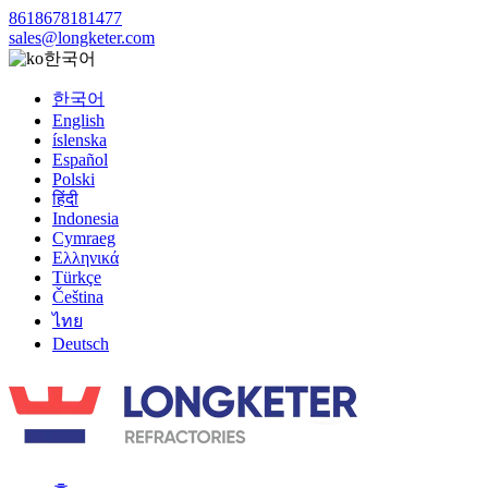
8618678181477
sales@longketer.com
한국어
한국어
English
íslenska
Español
Polski
हिंदी
Indonesia
Cymraeg
Ελληνικά
Türkçe
Čeština
ไทย
Deutsch